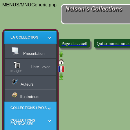
MENUS/MNUGeneric.php
LA COLLECTION
Page d'accueil
Qui sommes-nous
Présentation
Liste avec
images
Auteurs
Illustrateurs
COLLECTIONS / PAYS
COLLECTIONS
FRANCAISES