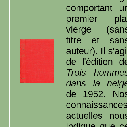
comportant u
premier pla
vierge (san
titre et san
auteur). Il s'agi
de l'édition d
Trois homme
dans la neig
de 1952. No
connaissance
actuelles nou
indique que c