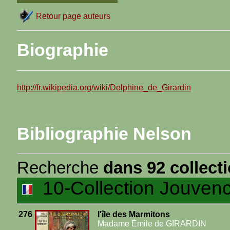
Retour page auteurs
Biographie
http://fr.wikipedia.org/wiki/Delphine_de_Girardin
Bibliographie Nelson
Recherche
dans 92 collect
10-Collection Jouven
276
l'île des Marmitons
Madame Émile de GIRARDIN