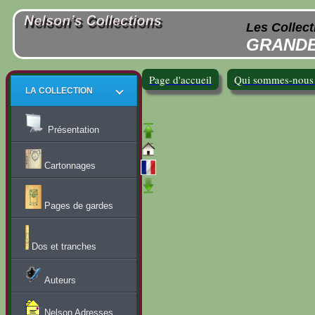
Les Collect
GRANDE
Page d'accueil
Qui sommes-nous
LA COLLECTION
Présentation
Cartonnages
Pages de gardes
Dos et tranches
Auteurs
Nelson Adresses