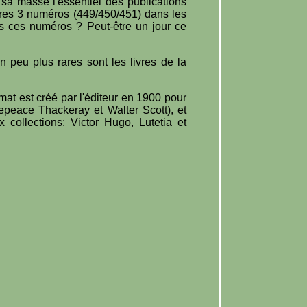
 sa masse l'essentiel des publications
itres 3 numéros (449/450/451) dans les
ous ces numéros ? Peut-être un jour ce
 peu plus rares sont les livres de la
mat est créé par l'éditeur en 1900 pour
epeace Thackeray et Walter Scott), et
collections: Victor Hugo, Lutetia et