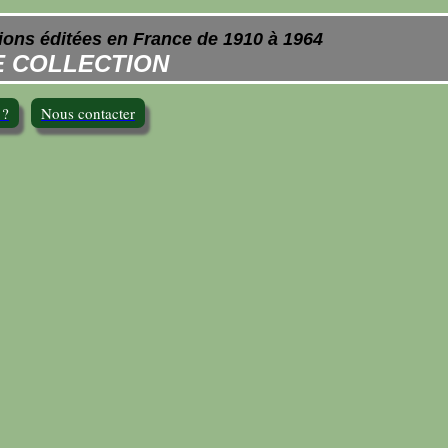
ions éditées en France de 1910 à 1964
 COLLECTION
 ?
Nous contacter