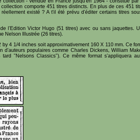
e collection - vendue en France jusqu'en 1964 - constitue par
 collection comporte 451 titres distincts. En plus de ces 451 t
éellement existé ? A t'il été prévu d'éditer certains titres s
 l'Edition Victor Hugo (51 titres) avec ou sans jaquettes. Un
e Nelson Illustrée (26 titres).
/2 by 4 1/4 inches soit approximativement 160 X 110 mm. Ce for
ion d'auteurs populaires comme Charles Dickens, William Mak
 tard "Nelsons Classics"). Ce même format s'appliquera aux 