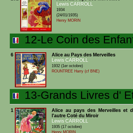
Lewis CARROLL
1934
(24/01/1935)
Henry MORIN
12-Le Coin des Enfan
6
Alice au Pays des Merveilles
Lewis CARROLL
1932 (1er octobre)
ROUNTREE Harry (cf BNE)
13-Grands Livres d' E
1
Alice au pays des Merveilles et 
l'autre Coté du Miroir
Lewis CARROLL
1935 (17 octobre)
Henry MORIN