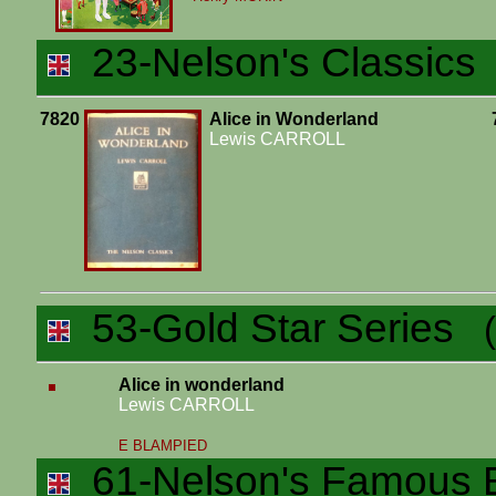
23-Nelson's Classics
(
7820
Alice in Wonderland
Lewis CARROLL
53-Gold Star Series
(1
Alice in wonderland
Lewis CARROLL
E BLAMPIED
61-Nelson's Famous 