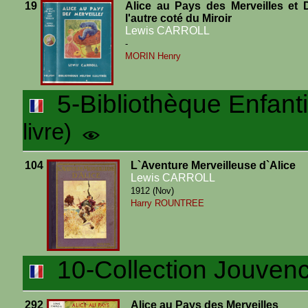
19
Alice au Pays des Merveilles et 
l'autre coté du Miroir
Lewis CARROLL
-
MORIN Henry
5-Bibliothèque Enfanti
livre)
104
L`Aventure Merveilleuse d`Alice
Lewis CARROLL
1912 (Nov)
Harry ROUNTREE
10-Collection Jouven
292
Alice au Pays des Merveilles