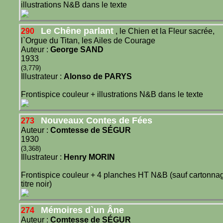
illustrations N&B dans le texte
Le Chêne parlant
290
, le Chien et la Fleur sacrée,
l`Orgue du Titan, les Ailes de Courage
Auteur :
George SAND
1933
(3,779)
Illustrateur :
Alonso de PARYS
Frontispice couleur + illustrations N&B dans le texte
Nouveaux Contes de Fées
273
Auteur :
Comtesse de SÉGUR
1930
(3,368)
Illustrateur :
Henry MORIN
Frontispice couleur + 4 planches HT N&B (sauf cartonna
titre noir)
Mémoires d`un Âne
274
Auteur :
Comtesse de SÉGUR