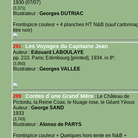
1930 (07/07)
(3,371)
Illustrateur :
Georges DUTRIAC
Frontispice couleur + 4 planches HT N&B (sauf cartonna
titre noir)
Les Voyages du Capitaine Jean
291
Auteur :
Edouard LABOULAYE
pp. 210. Paris; Edimbourg [printed], 1934. in 8º.
(3,950)
Illustrateur :
Georges VALLEE
Contes d`une Grand`Mère
289
: Le Château de
Pictordu, la Reine Coax, le Nuage rose, le Géant Yèous
Auteur :
George SAND
1933
(3,743)
Illustrateur :
Alonso de PARYS
Frontispice couleur + Quelques hors-texte en N&B +