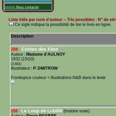
>>>>> Nous contacter
Liste triée par nom d'auteur
-- Tris possibles :
N° de sér
Ce sigle indique la possibilité de lire le livre en ligne.
Description
Contes des Fées
288
Auteur :
Madame d'AULNOY
1932 (15/10)
(3,681)
Illustrateur :
P. DMITROW
Frontispice couleur + illustrations N&B dans le texte
Le Loup de Lubillé
286
(histoire vraie)
Auteur :
Pierre BESBRE