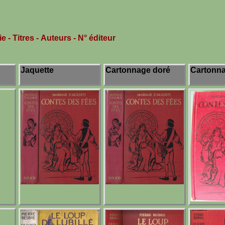
ie
-
Titres
-
Auteurs
-
N° éditeur
Jaquette
Cartonnage doré
Cartonn