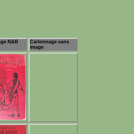
age N&B
Cartonnage sans
image