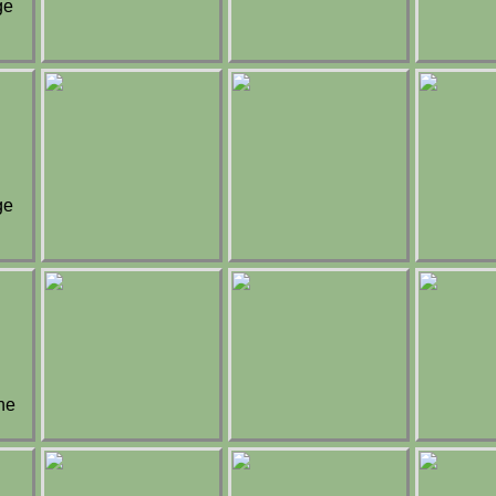
ge
ge
he