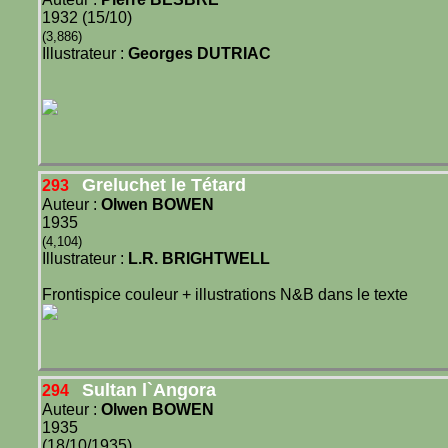
1932 (15/10)
(3,886)
Illustrateur :
Georges DUTRIAC
Greluchet le Tétard
293
Auteur :
Olwen BOWEN
1935
(4,104)
Illustrateur :
L.R. BRIGHTWELL
Frontispice couleur + illustrations N&B dans le texte
Sultan l`Angora
294
Auteur :
Olwen BOWEN
1935
(18/10/1935)