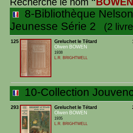
Recherche le nom
"
BOWEN
8-Bibliothèque Nelson I
Jeunesse Série 2
(2 livre
125
Greluchet le Têtard
Olwen BOWEN
1938
L.R. BRIGHTWELL
10-Collection Jouven
293
Greluchet le Tétard
Olwen BOWEN
1935
L.R. BRIGHTWELL