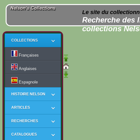
Le site du collection
Recherche des l
collections Nel
COLLECTIONS
Françaises
Anglaises
Espagnole
HISTOIRE NELSON
ARTICLES
RECHERCHES
CATALOGUES