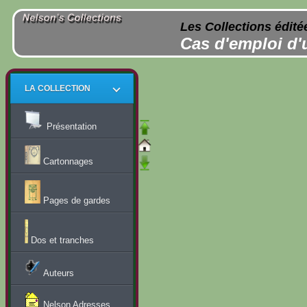
Les Collections édité
Cas d'emploi d'
LA COLLECTION
Présentation
Cartonnages
Pages de gardes
Dos et tranches
Auteurs
Nelson Adresses