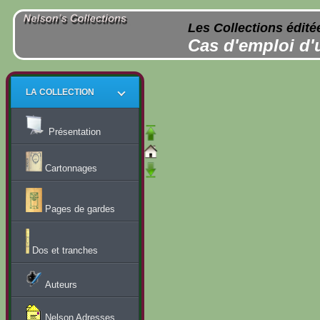
Les Collections édité
Cas d'emploi d'
LA COLLECTION
Présentation
Cartonnages
Pages de gardes
Dos et tranches
Auteurs
Nelson Adresses