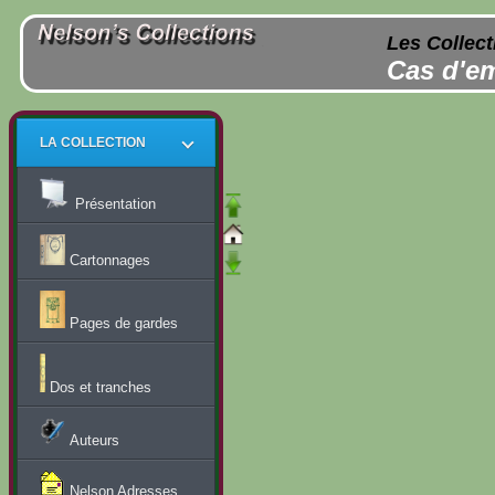
Les Collect
Cas d'em
LA COLLECTION
Présentation
Cartonnages
Pages de gardes
Dos et tranches
Auteurs
Nelson Adresses