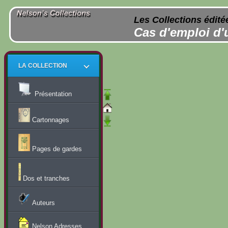
Les Collections édité
Cas d'emploi d'
LA COLLECTION
Présentation
Cartonnages
Pages de gardes
Dos et tranches
Auteurs
Nelson Adresses