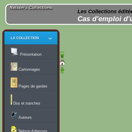
Les Collections édité
Cas d'emploi d'
LA COLLECTION
Présentation
Cartonnages
Pages de gardes
Dos et tranches
Auteurs
Nelson Adresses