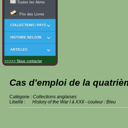
Toutes les 4ème
Prix des Livres
COLLECTIONS / PAYS
HISTOIRE NELSON
ARTICLES
>>>>> Nous contacter
Cas d'emploi de la quatriè
Catégorie :
Collections anglaises
Libellé :
History of the War I à XXII - couleur : Bleu