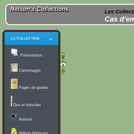
Les Collect
Cas d'em
LA COLLECTION
Présentation
Cartonnages
Pages de gardes
Dos et tranches
Auteurs
Nelson Adresses