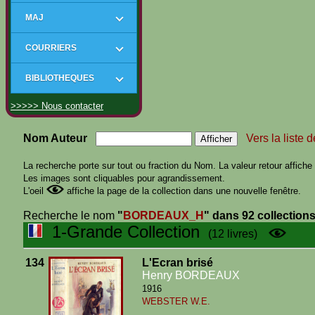
MAJ
COURRIERS
BIBLIOTHEQUES
>>>>> Nous contacter
Nom Auteur
Vers la liste 
La recherche porte sur tout ou fraction du Nom. La valeur retour affiche t
Les images sont cliquables pour agrandissement.
L'oeil
affiche la page de la collection dans une nouvelle fenêtre.
Recherche le nom
"
BORDEAUX_H
"
dans 92 collection
1-Grande Collection
(12 livres)
134
L'Ecran brisé
Henry BORDEAUX
1916
WEBSTER W.E.