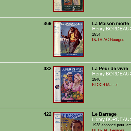
369
La Maison morte
Henry BORDEAU
1934
DUTRIAC Georges
432
La Peur de vivre
Henry BORDEAU
1940
BLOCH Marcel
422
Le Barrage
Henry BORDEAU
1938 annoncé pour jan
DUTRIAC Georges