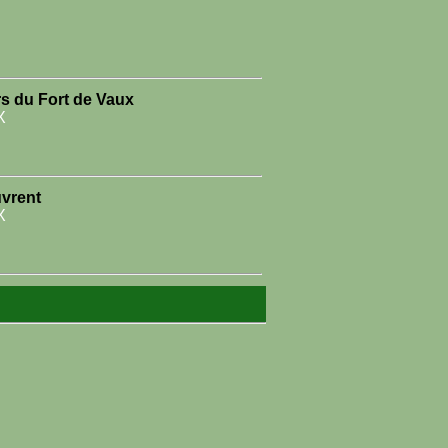
rs du Fort de Vaux
X
uvrent
X