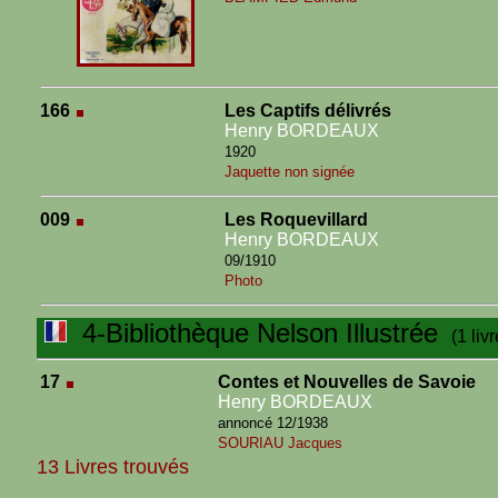
166
Les Captifs délivrés
Henry BORDEAUX
1920
Jaquette non signée
009
Les Roquevillard
Henry BORDEAUX
09/1910
Photo
4-Bibliothèque Nelson Illustrée
(1 livr
17
Contes et Nouvelles de Savoie
Henry BORDEAUX
annoncé 12/1938
SOURIAU Jacques
13 Livres trouvés