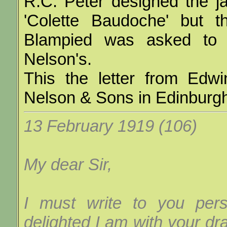
R.C. Peter designed the jac
'Colette Baudoche' but th
Blampied was asked to 
Nelson's.
This the letter from Edw
Nelson & Sons in Edinburg
13 February 1919 (106)
My dear Sir,
I must write to you per
delighted I am with your dra