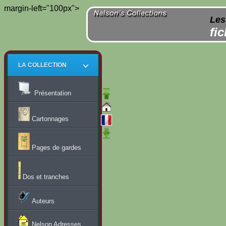
margin-left="100px">
Les
fi
LA COLLECTION
Présentation
Cartonnages
Pages de gardes
Dos et tranches
Auteurs
Nelson Adresses