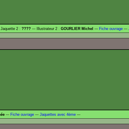
 Jaquette 2 :
????
--- Illustrateur 2 :
GOURLIER Michel
---
Fiche ouvrage
---
née
---
Fiche ouvrage
---
Jaquettes avec 4ème
---