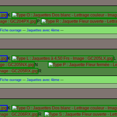
K
P
Fiche ouvrage
---
Jaquettes avec 4ème
---
K
L
N
R
Fiche ouvrage
---
Jaquettes avec 4ème
---
K
R