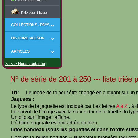
Prix des Livres
COLLECTIONS / PAYS
HISTOIRE NELSON
ARTICLES
>>>>> Nous contacter
N° de série de 201 à 250 --- liste triée 
Tri :
Le mode de tri peut être changé en cliquant sur un n
Jaquette :
Le type de la jaquette est indiqué par Les lettres
A à Z
, à 
Le survol de l'image avec la souris donne le libellé du type
Un clic sur l'image l'affiche.
L'édition originale est encadrée en bleu.
Infos bandeau (sous les jaquettes et dans l'ordre suiva
Date de la primo-parution ~ Illustrateur première jaquett