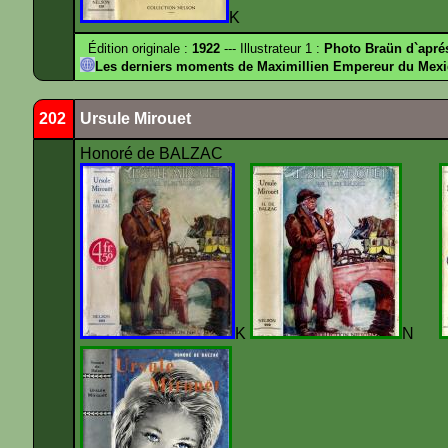
K
Édition originale :
1922
--- Illustrateur 1 :
Photo Braün d`apr
Les derniers moments de Maximillien Empereur du Mexi
202
Ursule Mirouet
Honoré de BALZAC
K
N