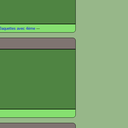
Jaquettes avec 4ème
---