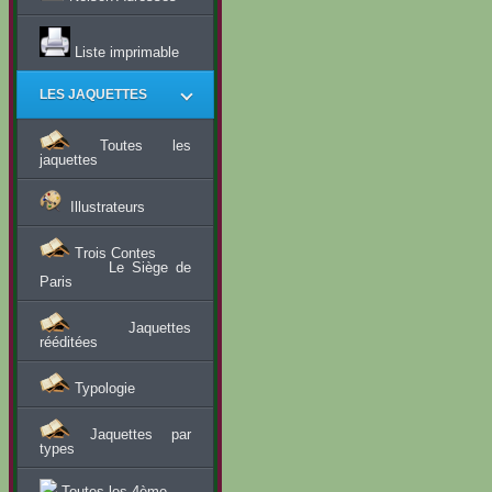
Liste imprimable
LES JAQUETTES
Toutes les
jaquettes
Illustrateurs
Trois Contes
Le Siège de
Paris
Jaquettes
rééditées
Typologie
Jaquettes par
types
Toutes les 4ème