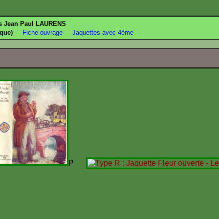
és Jean Paul LAURENS
que)
---
Fiche ouvrage
---
Jaquettes avec 4ème
---
P