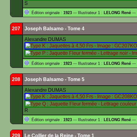
S
Édition originale :
1923
--- Illustrateur 1 :
LELONG René
---
207
Joseph Balsamo - Tome 4
Alexandre DUMAS
Édition originale :
1923
--- Illustrateur 1 :
LELONG René
---
208
Joseph Balsamo - Tome 5
Alexandre DUMAS
R
Édition originale :
1923
--- Illustrateur 1 :
LELONG René
---
209
Le Collier de la Reine - Tome 1