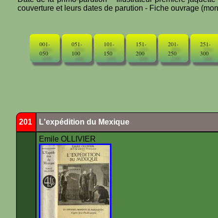
couverture et leurs dates de parution - Fiche ouvrage (mono
001-
051-
101-
151-
201-
251-
050
100
150
200
250
300
201
L'expédition du Mexique
Emile OLLIVIER