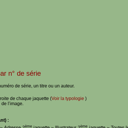
par n° de série
uméro de série, un titre ou un auteur.
droite de chaque jaquette (
Voir la typologie
)
 de l'image.
nt) :
ème
ème
e ~ Adresse 2
jaquette ~ Illustrateur 2
jaquette ~ Toutes l