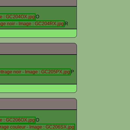
O
R
P
O