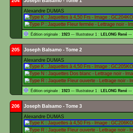
204
Joseph Balsamo - Tome 1
Alexandre DUMAS
Édition originale :
1923
--- Illustrateur 1 :
LELONG René
---
205
Joseph Balsamo - Tome 2
Alexandre DUMAS
Édition originale :
1923
--- Illustrateur 1 :
LELONG René
---
206
Joseph Balsamo - Tome 3
Alexandre DUMAS