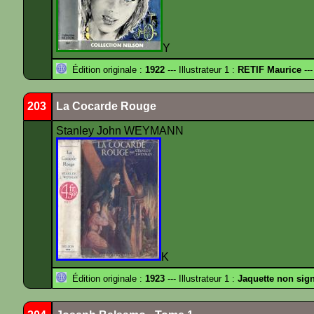
Y
Édition originale :
1922
--- Illustrateur 1 :
RETIF Maurice
---
203
La Cocarde Rouge
Stanley John WEYMANN
K
Édition originale :
1923
--- Illustrateur 1 :
Jaquette non sig