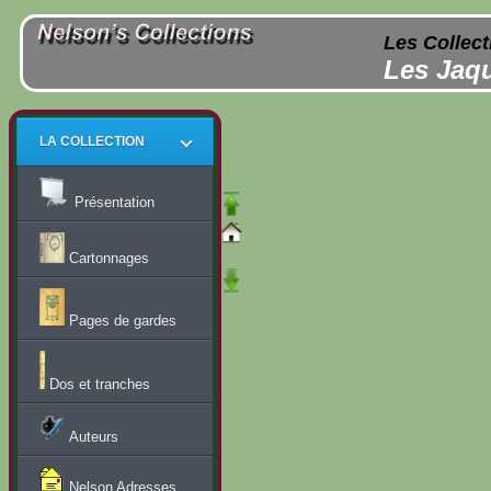
Les Collect
Les Jaqu
LA COLLECTION
Présentation
Cartonnages
Pages de gardes
Dos et tranches
Auteurs
Nelson Adresses