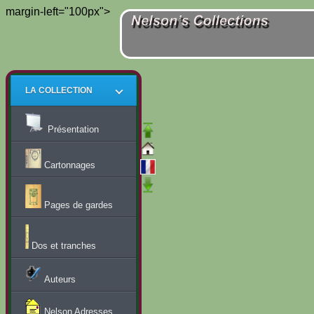
margin-left="100px">
LA COLLECTION
Présentation
Cartonnages
Pages de gardes
Dos et tranches
Auteurs
Nelson Adresses