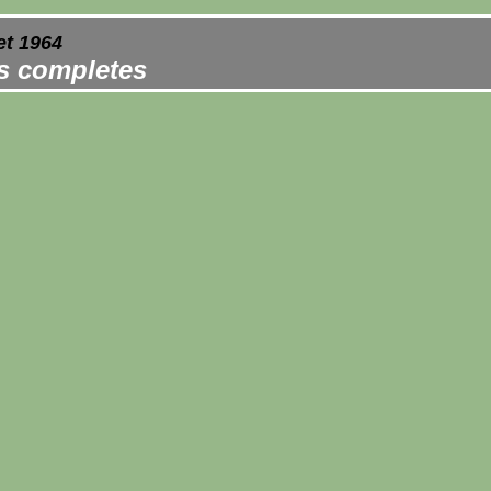
et 1964
es completes