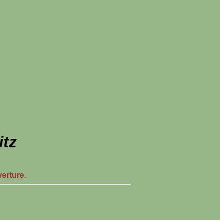
tz
verture.