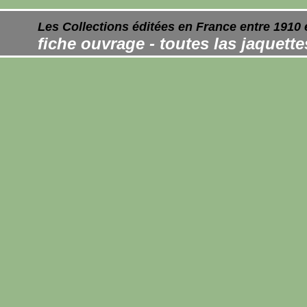
Les Collections éditées en France entre 1910 
fiche ouvrage - toutes las jaquett