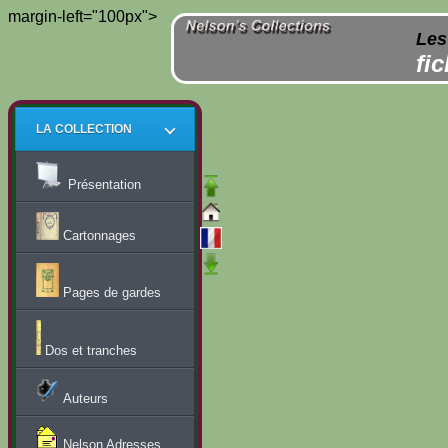
margin-left="100px">
Les
fi
LA COLLECTION
Présentation
Cartonnages
Pages de gardes
Dos et tranches
Auteurs
Nelson Adresses