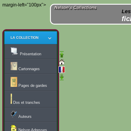
margin-left="100px">
Les
fi
LA COLLECTION
Présentation
Cartonnages
Pages de gardes
Dos et tranches
Auteurs
Nelson Adresses