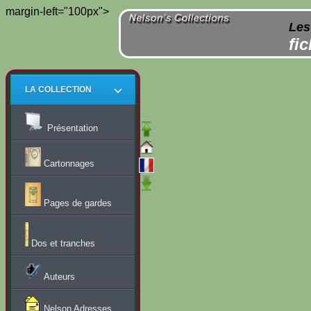
margin-left="100px">
Les
fi
LA COLLECTION
Présentation
Cartonnages
Pages de gardes
Dos et tranches
Auteurs
Nelson Adresses