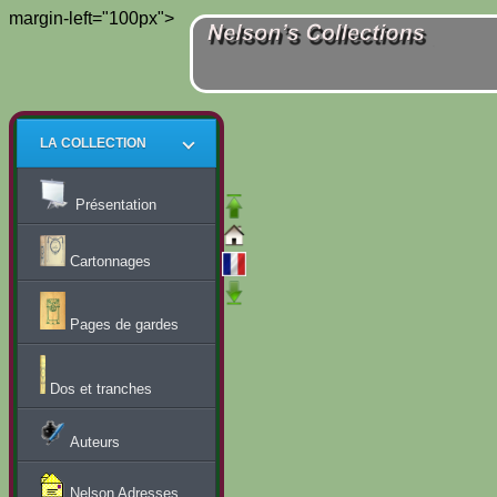
margin-left="100px">
LA COLLECTION
Présentation
Cartonnages
Pages de gardes
Dos et tranches
Auteurs
Nelson Adresses