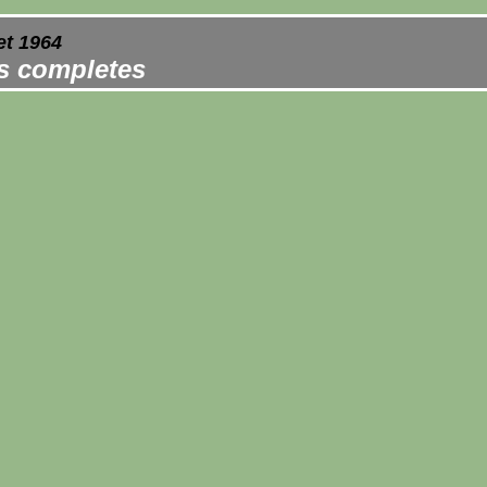
et 1964
es completes