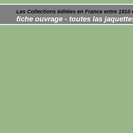
Les Collections éditées en France entre 1910 
fiche ouvrage - toutes las jaquett