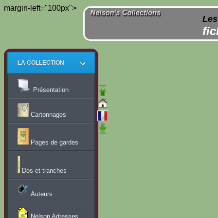
margin-left="100px">
Les
fi
LA COLLECTION
Présentation
Cartonnages
Pages de gardes
Dos et tranches
Auteurs
Nelson Adresses