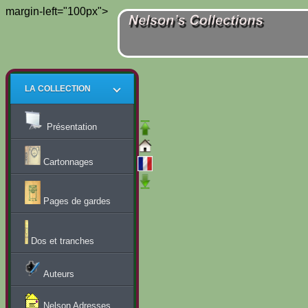
margin-left="100px">
LA COLLECTION
Présentation
Cartonnages
Pages de gardes
Dos et tranches
Auteurs
Nelson Adresses