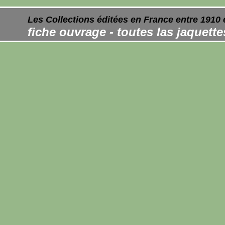
Les Collections éditées en France entre 1910 
fiche ouvrage - toutes las jaquett