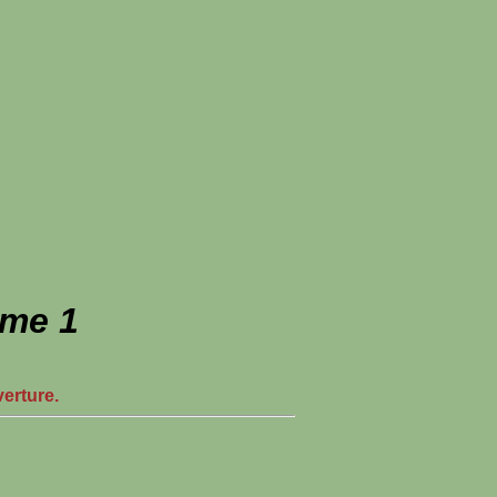
ome 1
verture.