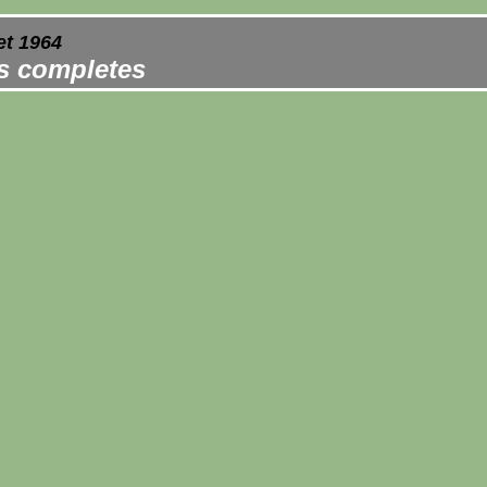
et 1964
es completes