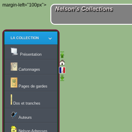
margin-left="100px">
LA COLLECTION
Présentation
Cartonnages
Pages de gardes
Dos et tranches
Auteurs
Nelson Adresses