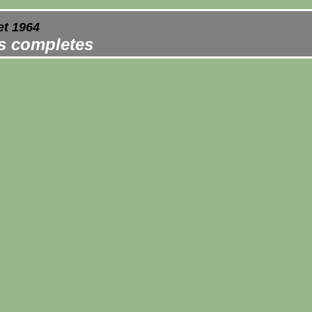
et 1964
es completes