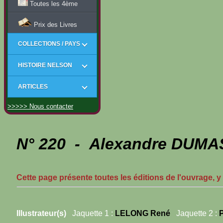
Toutes les 4ème
Prix des Livres
COLLECTIONS / PAYS
HISTOIRE NELSON
ARTICLES
>>>>> Nous contacter
N° 220 - Alexandre DUMAS
Cette page présente toutes les éditions de l'ouvrage, y
Illustrateur(s)
Jaquette 1 :
LELONG René
Jaquette 2 :