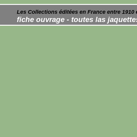
Les Collections éditées en France entre 1910 
fiche ouvrage - toutes las jaquett