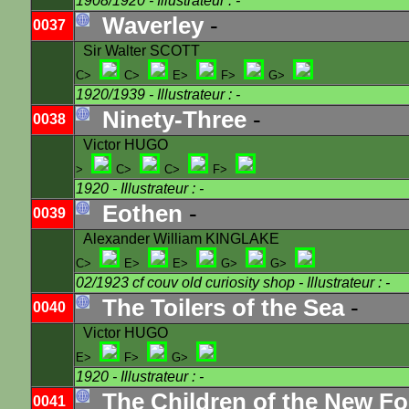
1908/1920
- Illustrateur : -
Waverley
-
0037
Sir Walter SCOTT
C>
C>
E>
F>
G>
1920/1939
- Illustrateur : -
Ninety-Three
-
0038
Victor HUGO
>
C>
C>
F>
1920
- Illustrateur : -
Eothen
-
0039
Alexander William KINGLAKE
C>
E>
E>
G>
G>
02/1923 cf couv old curiosity shop
- Illustrateur : -
The Toilers of the Sea
-
0040
Victor HUGO
E>
F>
G>
1920
- Illustrateur : -
The Children of the New Fo
0041