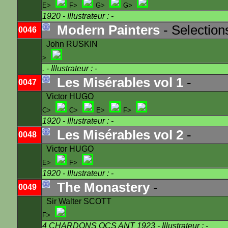
E>
F>
G>
G>
1920
- Illustrateur : -
Modern Painters
- Selection
0046
John RUSKIN
>
.
- Illustrateur : -
Les Misérables vol 1
-
0047
Victor HUGO
C>
C>
E>
F>
1920
- Illustrateur : -
Les Misérables vol 2
-
0048
Victor HUGO
E>
F>
1920
- Illustrateur : -
The Monastery
-
0049
Sir Walter SCOTT
F>
4 CHARDONS OCS ANT 1923
- Illustrateur : -