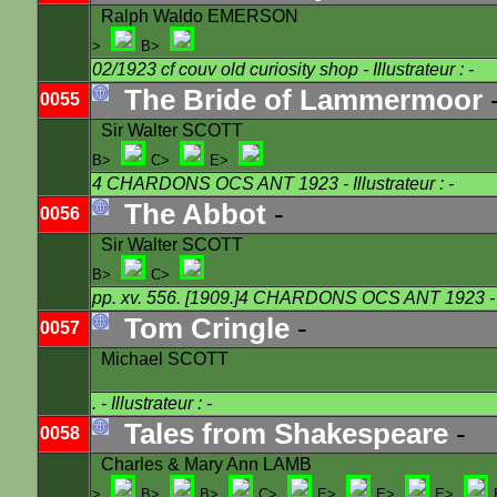
Ralph Waldo EMERSON
>
B>
02/1923 cf couv old curiosity shop
- Illustrateur : -
The Bride of Lammermoor
0055
Sir Walter SCOTT
B>
C>
E>
4 CHARDONS OCS ANT 1923
- Illustrateur : -
The Abbot
-
0056
Sir Walter SCOTT
B>
C>
pp. xv. 556. [1909.]4 CHARDONS OCS ANT 1923
-
Tom Cringle
-
0057
Michael SCOTT
.
- Illustrateur : -
Tales from Shakespeare
-
0058
Charles & Mary Ann LAMB
>
B>
B>
C>
E>
E>
E>