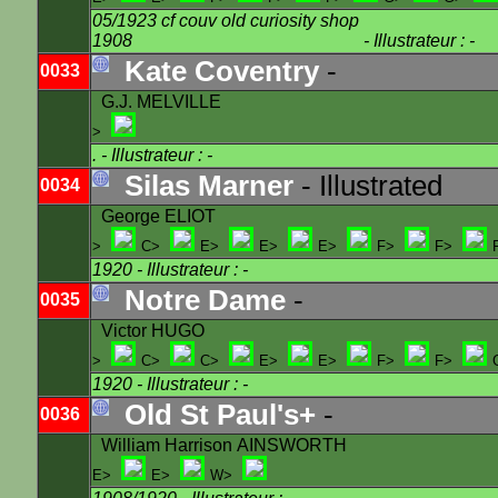
05/1923 cf couv old curiosity shop
1908
- Illustrateur : -
Kate Coventry
-
0033
G.J. MELVILLE
>
.
- Illustrateur : -
Silas Marner
- Illustrated
0034
George ELIOT
>
C>
E>
E>
E>
F>
F>
1920
- Illustrateur : -
Notre Dame
-
0035
Victor HUGO
>
C>
C>
E>
E>
F>
F>
1920
- Illustrateur : -
Old St Paul's+
-
0036
William Harrison AINSWORTH
E>
E>
W>