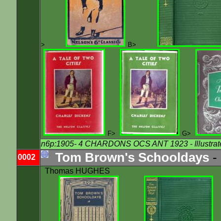
>
B>
F>
G>
n6p:1905- 4 CHARDONS OCS ANT 1923
- Illustrat
Tom Brown's Schooldays
-
0002
Thomas HUGHES