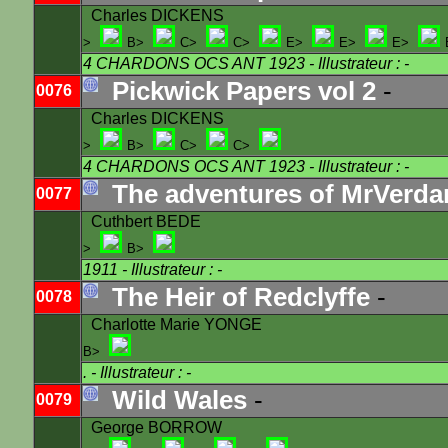
Charles DICKENS
>
B>
C>
C>
E>
E>
E>
4 CHARDONS OCS ANT 1923
- Illustrateur : -
Pickwick Papers vol 2
-
0076
Charles DICKENS
>
B>
C>
C>
4 CHARDONS OCS ANT 1923
- Illustrateur : -
The adventures of MrVerda
0077
Cuthbert BEDE
>
B>
1911
- Illustrateur : -
The Heir of Redclyffe
-
0078
Charlotte Marie YONGE
B>
.
- Illustrateur : -
Wild Wales
-
0079
George BORROW