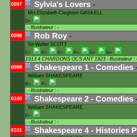
Sylvia's Lovers
-
0097
Mrs Elizabeth Cleghorn GASKELL
D>
.
- Illustrateur : -
Rob Roy
-
0098
Sir Walter SCOTT
C>
E>
E>
F>
G>
G>
1913 4 CHARDONS OCS ANT 1923
- Illustrateur : 
Shakespeare 1 - Comedies
0099
William SHAKESPEARE
B>
F>
.
- Illustrateur : -
Shakespeare 2 - Comedies
0100
William SHAKESPEARE
F>
.
- Illustrateur : -
Shakespeare 4 - Histories
0101