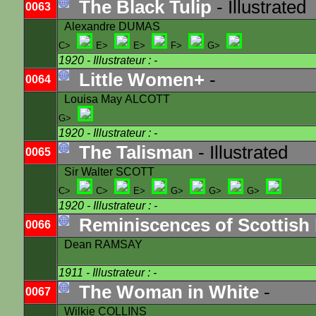
The Black Tulip
- Illustrated
0063
Alexandre DUMAS
C>
E>
E>
F>
G>
1920
- Illustrateur : -
Little Women+
-
0064
Louisa May ALCOTT
G>
1920
- Illustrateur : -
The Talisman
- Illustrated
0065
Sir Walter SCOTT
C>
C>
E>
G>
G>
G>
1920
- Illustrateur : -
Reminiscences of Scottish l
0066
Dean RAMSAY
1911
- Illustrateur : -
The Woman in White
-
0067
Wilkie COLLINS