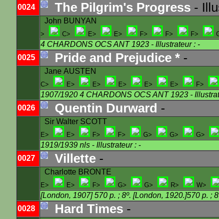
The Pilgrim's Progress
- Ill
0024
John BUNYAN
>
C>
E>
E>
F>
F>
F>
4 CHARDONS OCS ANT 1923
- Illustrateur : -
Pride and Prejudice *
-
0025
Jane AUSTEN
C>
E>
E>
E>
E>
E>
F>
1907/1920 4 CHARDONS OCS ANT 1923
- Illustra
Quentin Durward
-
0026
Sir Walter SCOTT
E>
E>
F>
F>
G>
G>
G>
1919/1939 nls
- Illustrateur : -
Villette
-
0027
Charlotte BRONTE
E>
E>
F>
G>
G>
R>
W>
[London, 1907] 570 p. ; 8º. [London, 1920.]570 p
Hard Times
-
0028