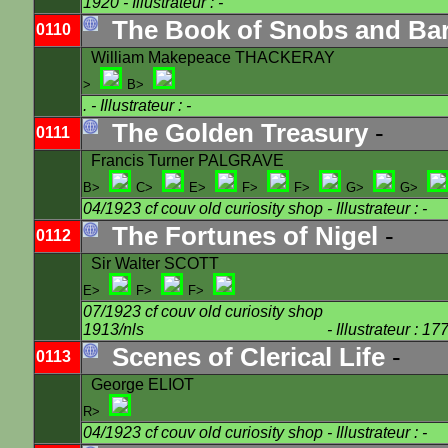
1920
- Illustrateur : -
The Book of Snobs and Ba
0110
William Makepeace THACKERAY
>
B>
.
- Illustrateur : -
The Golden Treasury
-
0111
Francis Turner PALGRAVE
B>
C>
E>
F>
F>
G>
G>
04/1923 cf couv old curiosity shop
- Illustrateur : -
The Fortunes of Nigel
-
0112
Sir Walter SCOTT
E>
F>
F>
07/1923 cf couv old curiosity shop
1913/nls
- Illustrateur : 1
Scenes of Clerical Life
-
0113
George ELIOT
R>
04/1923 cf couv old curiosity shop
- Illustrateur : -