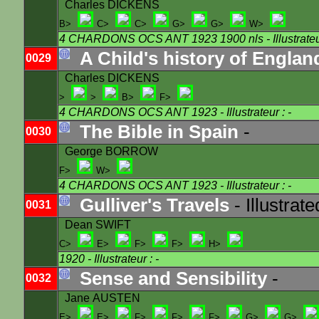
Charles DICKENS
B>
C>
C>
G>
G>
W>
4 CHARDONS OCS ANT 1923 1900 nls
- Illustrateu
A Child's history of Englan
0029
Charles DICKENS
>
>
B>
F>
4 CHARDONS OCS ANT 1923
- Illustrateur : -
The Bible in Spain
-
0030
George BORROW
F>
W>
4 CHARDONS OCS ANT 1923
- Illustrateur : -
Gulliver's Travels
- Illustrate
0031
Dean SWIFT
C>
E>
F>
F>
H>
1920
- Illustrateur : -
Sense and Sensibility
-
0032
Jane AUSTEN
E>
E>
F>
F>
F>
G>
G>