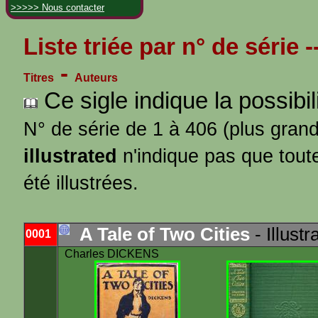
>>>>> Nous contacter
Liste triée par n° de série
-
-
Titres
Auteurs
Ce sigle indique la possibilit
N° de série de 1 à 406 (plus gran
illustrated
n'indique pas que tout
été illustrées.
A Tale of Two Cities
- Illustr
0001
Charles DICKENS