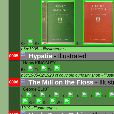
C>
E>
E>
n6p:1905-
- Illustrateur : -
Hypatia
- Illustrated
0005
Henry KINGSLEY
B>
F>
F>
n6c:1905-02/1923 cf couv old curiosity shop
- Illustr
The Mill on the Floss
- Illus
0006
George ELIOT
>
B>
C>
C>
E>
E>
E>
G>
G>
W>
1919
- Illustrateur : -