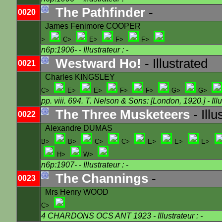
The Pathfinder
-
0020
James Fenimore COOPER
>
C>
E>
F>
F>
n6p:1906-
- Illustrateur : -
Westward Ho!
- Illustrated
0021
Charles KINGSLEY
C>
E>
E>
F>
F>
G>
G>
pp. viii. 694. T. Nelson & Sons: [London, 1920.]
- Ill
The Three Musketeers
- Ill
0022
Alexandre DUMAS
B>
B>
C>
C>
E>
E>
E>
H>
W>
n6p:1907-
- Illustrateur : -
The Channings
-
0023
Mrs Henry WOOD
C>
4 CHARDONS OCS ANT 1923
- Illustrateur : -