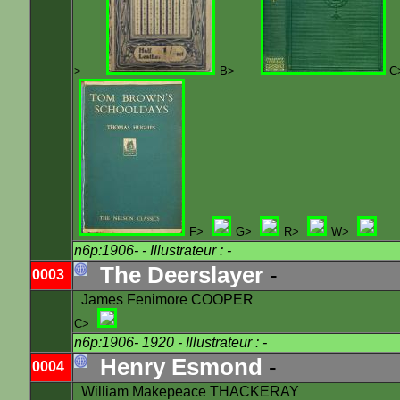
>
B>
C
F>
G>
R>
W>
n6p:1906-
- Illustrateur : -
The Deerslayer
-
0003
James Fenimore COOPER
C>
n6p:1906- 1920
- Illustrateur : -
Henry Esmond
-
0004
William Makepeace THACKERAY