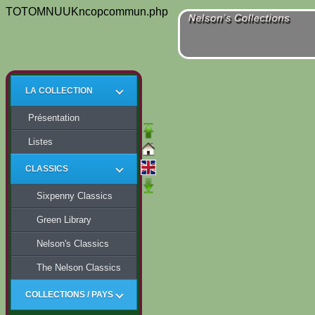
TOTOMNUUKncopcommun.php
LA COLLECTION
Présentation
Listes
CLASSICS
Sixpenny Classics
Green Library
Nelson's Classics
The Nelson Classics
COLLECTIONS / PAYS