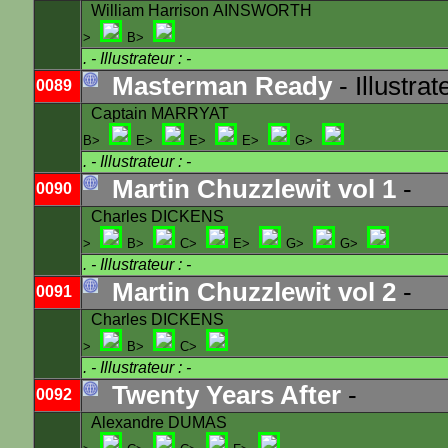
William Harrison AINSWORTH
>
B>
.
- Illustrateur : -
Masterman Ready
- Illustrat
0089
Captain MARRYAT
B>
E>
E>
E>
G>
.
- Illustrateur : -
Martin Chuzzlewit vol 1
-
0090
Charles DICKENS
>
B>
C>
E>
G>
G>
.
- Illustrateur : -
Martin Chuzzlewit vol 2
-
0091
Charles DICKENS
>
B>
C>
.
- Illustrateur : -
Twenty Years After
-
0092
Alexandre DUMAS