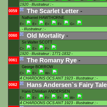
1920
- Illustrateur : -
The Scarlet Letter
-
0059
Nathaniel HAWTHORNE
E>
E>
E>
F>
G>
.
- Illustrateur : -
Old Mortality
-
0060
Sir Walter SCOTT
C>
E>
F>
1920
- Illustrateur : 1771-1832 -
The Romany Rye
-
0061
George BORROW
C>
E>
W>
4 CHARDONS OCS ANT 1923
- Illustrateur : -
Hans Andersen`s Fairy Tale
0062
Hans Christian ANDERSEN
E>
E>
F>
F>
W>
4 CHARDONS OCS ANT 1923
- Illustrateur : -