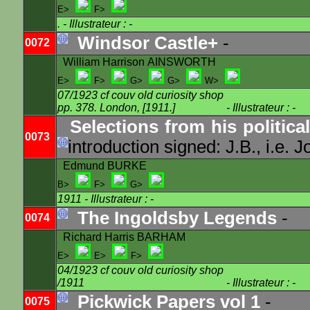
E>
F>
.
- Illustrateur : -
Windsor Castle+
-
0072
William Harrison AINSWORTH
E>
F>
G>
G>
W>
07/1923 cf couv old curiosity shop
pp. 378. London, [1911.]
- Illustrateur : -
Selections from his politic
0073
introduction signed: J.B., i.e
Edmund BURKE
B>
F>
G>
1911
- Illustrateur : -
The Ingoldsby Legends
-
0074
Richard Harris BARHAM
E>
E>
F>
04/1923 cf couv old curiosity shop
/1911
- Illustrateur : -
Pickwick Papers vol 1
-
0075