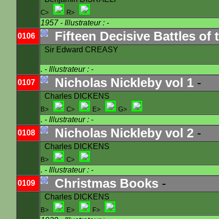
C>
R>
1957
- Illustrateur : -
Fifteen Decisive Battles of
0106
Sir Edward CREASY
.
- Illustrateur : -
Nicholas Nickleby vol 1
-
0107
Charles DICKENS
B>
C>
E>
G>
.
- Illustrateur : -
Nicholas Nickleby vol 2
-
0108
Charles DICKENS
B>
C>
.
- Illustrateur : -
Christmas Books
-
0109
Charles DICKENS
B>
E>
F>