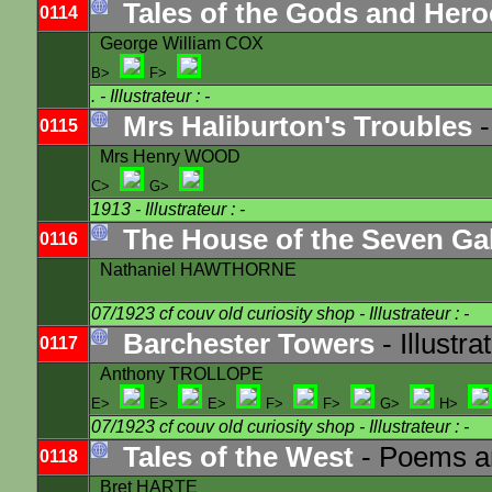
Tales of the Gods and Hero
0114
George William COX
B>
F>
.
- Illustrateur : -
Mrs Haliburton's Troubles
-
0115
Mrs Henry WOOD
C>
G>
1913
- Illustrateur : -
The House of the Seven Ga
0116
Nathaniel HAWTHORNE
07/1923 cf couv old curiosity shop
- Illustrateur : -
Barchester Towers
- Illustra
0117
Anthony TROLLOPE
E>
E>
E>
F>
F>
G>
H>
07/1923 cf couv old curiosity shop
- Illustrateur : -
Tales of the West
- Poems a
0118
Bret HARTE