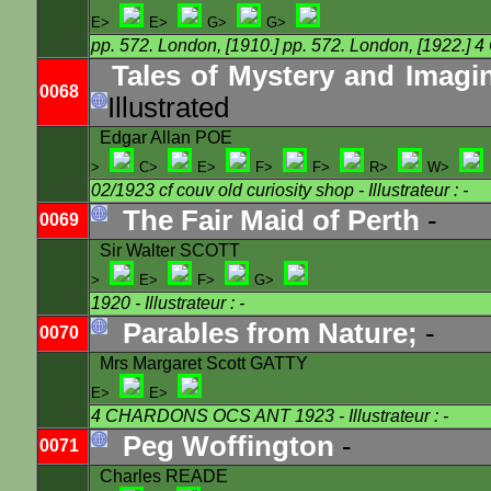
E>
E>
G>
G>
pp. 572. London, [1910.] pp. 572. London, [192
Tales of Mystery and Imagi
0068
Illustrated
Edgar Allan POE
>
C>
E>
F>
F>
R>
W>
02/1923 cf couv old curiosity shop
- Illustrateur : -
The Fair Maid of Perth
-
0069
Sir Walter SCOTT
>
E>
F>
G>
1920
- Illustrateur : -
Parables from Nature;
-
0070
Mrs Margaret Scott GATTY
E>
E>
4 CHARDONS OCS ANT 1923
- Illustrateur : -
Peg Woffington
-
0071
Charles READE