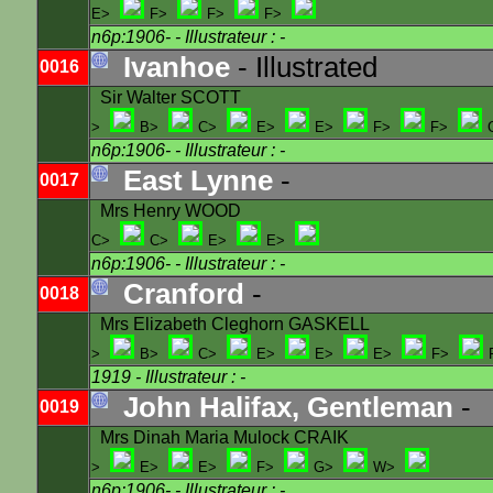
E>
F>
F>
F>
n6p:1906-
- Illustrateur : -
Ivanhoe
- Illustrated
0016
Sir Walter SCOTT
>
B>
C>
E>
E>
F>
F>
n6p:1906-
- Illustrateur : -
East Lynne
-
0017
Mrs Henry WOOD
C>
C>
E>
E>
n6p:1906-
- Illustrateur : -
Cranford
-
0018
Mrs Elizabeth Cleghorn GASKELL
>
B>
C>
E>
E>
E>
F>
1919
- Illustrateur : -
John Halifax, Gentleman
-
0019
Mrs Dinah Maria Mulock CRAIK
>
E>
E>
F>
G>
W>
n6p:1906-
- Illustrateur : -