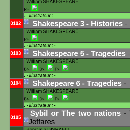
William SHAKESPEARE
F>
.
- Illustrateur : -
Shakespeare 3 - Histories
-
0102
William SHAKESPEARE
F>
.
- Illustrateur : -
Shakespeare 5 - Tragedies
0103
William SHAKESPEARE
B>
B>
F>
.
- Illustrateur : -
Shakepeare 6 - Tragedies
-
0104
William SHAKESPEARE
B>
D>
F>
.
- Illustrateur : -
Sybil or The two nations
-
0105
Jeffares
Benjamin DISRAELI