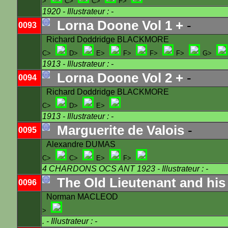
>
C>
C>
F>
1920
- Illustrateur : -
Lorna Doone Vol 1 +
-
0093
Richard Doddridge BLACKMORE
C>
D>
E>
F>
F>
F>
G>
1913
- Illustrateur : -
Lorna Doone Vol 2 +
-
0094
Richard Doddridge BLACKMORE
C>
D>
E>
1913
- Illustrateur : -
Marguerite de Valois
-
0095
Alexandre DUMAS
C>
C>
E>
F>
4 CHARDONS OCS ANT 1923
- Illustrateur : -
The Old Lieutenant and his
0096
Norman MACLEOD
>
.
- Illustrateur : -