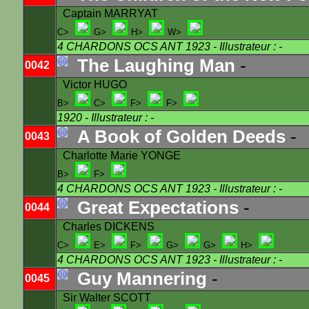
Captain MARRYAT
C>
G>
H>
W>
4 CHARDONS OCS ANT 1923
- Illustrateur : -
The Laughing Man
-
0042
Victor HUGO
B>
C>
F>
F>
1920
- Illustrateur : -
A Book of Golden Deeds
-
0043
Charlotte Marie YONGE
B>
F>
4 CHARDONS OCS ANT 1923
- Illustrateur : -
Great Expectations
-
0044
Charles DICKENS
C>
E>
F>
G>
G>
H>
4 CHARDONS OCS ANT 1923
- Illustrateur : -
Guy Mannering
-
0045
Sir Walter SCOTT