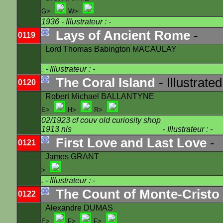
G>
W>
1936
- Illustrateur : -
Lays of Ancient Rome
-
0119
Lord Thomas Babington MACAULAY
.
- Illustrateur : -
The Coral Island
- Illustrated
0120
Robert Michael BALLANTYNE
E>
H>
R>
02/1923 cf couv old curiosity shop
1913 nls
- Illustrateur : -
First Love and Last Love
-
0121
James GRANT
>
.
- Illustrateur : -
The Count of Monte-Cristo 
0122
Alexandre DUMAS
E>
F>
F>