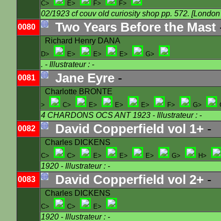
C>
E>
F>
F>
02/1923 cf couv old curiosity shop pp. 572. [Londo
Two Years Before the Mast
0080
Richard Henry DANA
D>
E>
E>
E>
G>
.
- Illustrateur : -
Jane Eyre
-
0081
Charlotte BRONTE
>
C>
E>
E>
E>
F>
G>
4 CHARDONS OCS ANT 1923
- Illustrateur : -
David Copperfield vol 1+
-
0082
Charles DICKENS
C>
C>
E>
E>
E>
G>
H>
1920
- Illustrateur : -
David Copperfield vol 2+
-
0083
Charles DICKENS
C>
C>
E>
1920
- Illustrateur : -