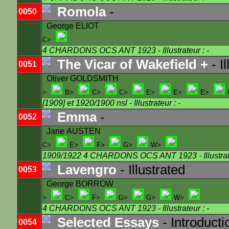
Romola
-
0050
George ELIOT
C>
4 CHARDONS OCS ANT 1923
- Illustrateur : -
The Vicar of Wakefield +
- I
0051
Oliver GOLDSMITH
>
B>
C>
C>
E>
E>
E>
[1909] et 1920/1900 nsl
- Illustrateur : -
Emma
-
0052
Jane AUSTEN
C>
E>
F>
G>
W>
1909/1922 4 CHARDONS OCS ANT 1923
- Illustra
Lavengro
- Illustrated
0053
George BORROW
>
C>
F>
G>
G>
W>
4 CHARDONS OCS ANT 1923
- Illustrateur : -
Selected Essays
- Introduct
0054