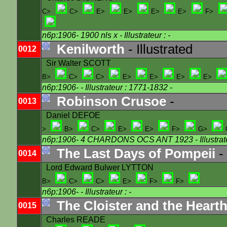
C>
C>
E>
E>
E>
E>
F>
n6p:1906- 1900 nls x
- Illustrateur : -
Kenilworth
- Illustrated
0012
Sir Walter SCOTT
B>
C>
C>
E>
E>
E>
E>
n6p:1906-
- Illustrateur : 1771-1832 -
Robinson Crusoe
-
0013
Daniel DEFOE
>
B>
C>
E>
E>
F>
G>
n6p:1906- 4 CHARDONS OCS ANT 1923
- Illustrat
The Last Days of Pompeii
-
0014
Lord Edward Bulwer LYTTON
B>
C>
C>
E>
F>
F>
n6p:1906-
- Illustrateur : -
The Cloister and the Heart
0015
Charles READE