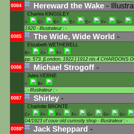
Hereward the Wake
- Illustr
0084
Charles KINGSLEY
>
C>
E>
E>
E>
F>
G>
1920
- Illustrateur : -
The Wide, Wide World
-
0085
Elizabeth WETHERELL
B>
C>
F>
pp. 573. [London, 1922.] 1912 nls 4 CHARDONS 
Michael Strogoff
-
0086
Jules VERNE
>
B>
.
- Illustrateur : -
Shirley
-
0087
Charlotte BRONTE
C>
F>
F>
F>
G>
G>
G>
04/1923 cf couv old curiosity shop
- Illustrateur : -
Jack Sheppard
-
0088*