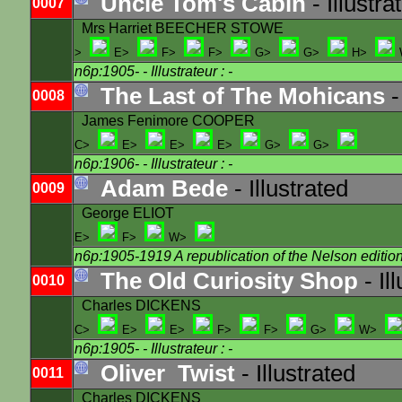
Uncle Tom's Cabin
- Illustra
0007
Mrs Harriet BEECHER STOWE
>
E>
F>
F>
G>
G>
H>
n6p:1905-
- Illustrateur : -
The Last of The Mohicans
-
0008
James Fenimore COOPER
C>
E>
E>
E>
G>
G>
n6p:1906-
- Illustrateur : -
Adam Bede
- Illustrated
0009
George ELIOT
E>
F>
W>
n6p:1905-1919 A republication of the Nelson edition 
The Old Curiosity Shop
- Il
0010
Charles DICKENS
C>
E>
E>
F>
F>
G>
W>
n6p:1905-
- Illustrateur : -
Oliver Twist
- Illustrated
0011
Charles DICKENS