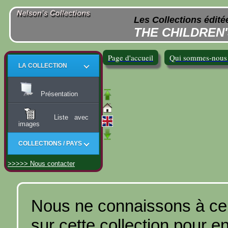
Les Collections édit
THE CHILDREN
Page d'accueil
Qui sommes-nous
LA COLLECTION
Présentation
Liste avec
images
COLLECTIONS / PAYS
>>>>> Nous contacter
Nous ne connaissons à ce 
sur cette collection pour e