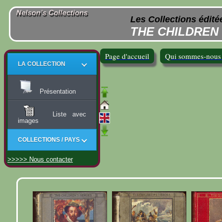
Les Collections édit
THE CHILDREN
Page d'accueil
Qui sommes-nous
LA COLLECTION
Présentation
Liste avec
images
COLLECTIONS / PAYS
>>>>> Nous contacter