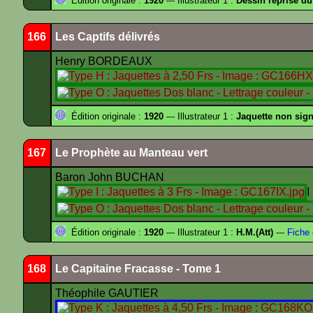
Édition originale :
1920
--- Illustrateur 1 :
Dessin reprise du
166
Les Captifs délivrés
Henry BORDEAUX
Édition originale :
1920
--- Illustrateur 1 :
Jaquette non sig
167
Le Prophète au Manteau vert
Baron John BUCHAN
I
Édition originale :
1920
--- Illustrateur 1 :
H.M.(Att)
---
Fiche 
168
Le Capitaine Fracasse - Tome 1
Théophile GAUTIER