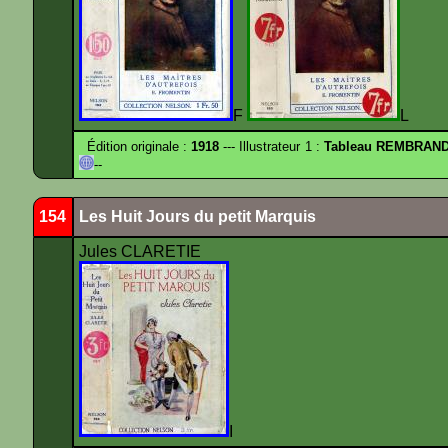
F
L
Édition originale :
1918
--- Illustrateur 1 :
Tableau REMBRANDT
--
154
Les Huit Jours du petit Marquis
Jules CLARETIE
I