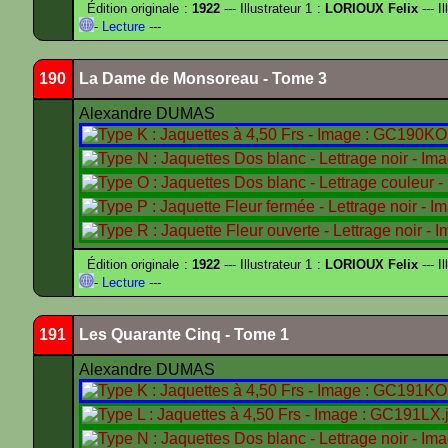
Édition originale :
1922
--- Illustrateur 1 :
LORIOUX Felix
--- I
-
Lecture
---
190
La Dame de Monsoreau - Tome 3
Alexandre DUMAS
Édition originale :
1922
--- Illustrateur 1 :
LORIOUX Felix
--- I
-
Lecture
---
191
Les Quarante Cinq - Tome 1
Alexandre DUMAS