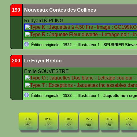
199
Nouveaux Contes des Collines
Rudyard KIPLING
Édition originale :
1922
--- Illustrateur 1 :
SPURRIER Steve
200
Le Foyer Breton
Emile SOUVESTRE
Édition originale :
1922
--- Illustrateur 1 :
Jaquette non sig
001-
051-
101-
151-
201-
251-
050
100
150
200
250
300