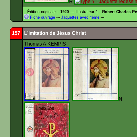
R
Édition originale :
1920
--- Illustrateur 1 :
Robert Charles Pe
Fiche ouvrage
---
Jaquettes avec 4ème
---
157
L'imitation de Jésus Christ
Thomas A KEMPIS
I