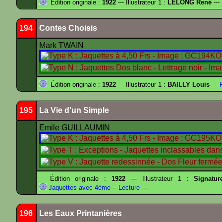
Édition originale :
1922
--- Illustrateur 1 :
LELONG René
---
194
Contes Choisis
Mark TWAIN
Édition originale :
1922
--- Illustrateur 1 :
BAILLY Louis
---
F
195
La Vie d'un Simple
Emile GUILLAUMIN
Édition originale :
1922
--- Illustrateur 1 :
Signature
Jaquettes avec 4ème
---
Lecture
---
196
Les Eaux Printanières