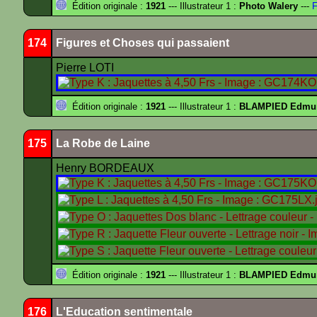
Édition originale :
1921
--- Illustrateur 1 :
Photo Walery
---
F
174
Figures et Choses qui passaient
Pierre LOTI
Édition originale :
1921
--- Illustrateur 1 :
BLAMPIED Edmu
175
La Robe de Laine
Henry BORDEAUX
Édition originale :
1921
--- Illustrateur 1 :
BLAMPIED Edmu
176
L'Education sentimentale