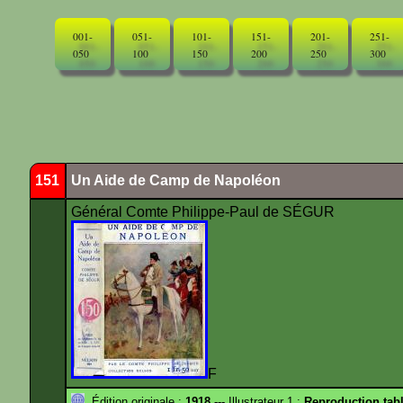
001-
051-
101-
151-
201-
251-
050
100
150
200
250
300
151
Un Aide de Camp de Napoléon
Général Comte Philippe-Paul de SÉGUR
F
Édition originale :
1918
--- Illustrateur 1 :
Reproduction tab