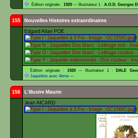
Édition originale :
1920
--- Illustrateur 1 :
A.O.D. Georges 
155
Nouvelles Histoires extraordinaires
Edgard Allan POE
I
Édition originale :
1920
--- Illustrateur 1 :
DALE Geo
Jaquettes avec 4ème
---
156
L'illustre Maurin
Jean AICARD
I