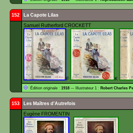
152
La Capote Lilas
Samuel Rutherford CROCKETT
F
K
Édition originale :
1918
--- Illustrateur 1 :
Robert Charles Pe
153
Les Maîtres d'Autrefois
Eugène FROMENTIN