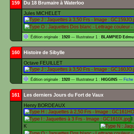
159
Du 18 Brumaire à Waterloo
Jules MICHELET
Édition originale :
1920
--- Illustrateur 1 :
BLAMPIED Edm
160
Histoire de Sibylle
Octave FEUILLET
Édition originale :
1920
--- Illustrateur 1 :
HIGGINS
---
Fiche
161
Les derniers Jours du Fort de Vaux
Henry BORDEAUX
K