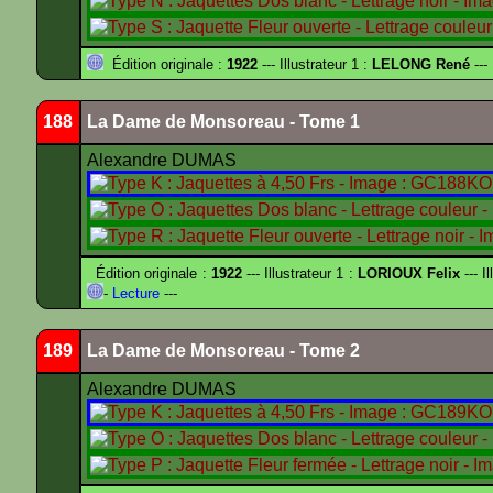
Édition originale :
1922
--- Illustrateur 1 :
LELONG René
---
188
La Dame de Monsoreau - Tome 1
Alexandre DUMAS
Édition originale :
1922
--- Illustrateur 1 :
LORIOUX Felix
--- I
-
Lecture
---
189
La Dame de Monsoreau - Tome 2
Alexandre DUMAS