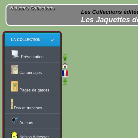
Les Collections édité
Les Jaquettes d
LA COLLECTION
Présentation
Cartonnages
Pages de gardes
Dos et tranches
Auteurs
Nelson Adresses