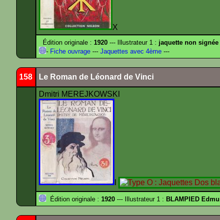
X
Édition originale :
1920
--- Illustrateur 1 :
jaquette non signée
-
Fiche ouvrage
---
Jaquettes avec 4ème
---
158
Le Roman de Léonard de Vinci
Dmitri MEREJKOWSKI
I
Édition originale :
1920
--- Illustrateur 1 :
BLAMPIED Edmu