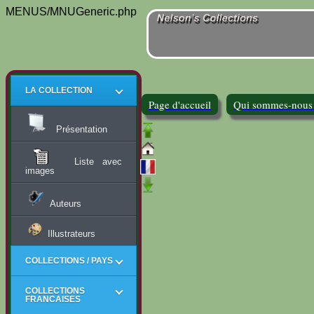
MENUS/MNUGeneric.php
LA COLLECTION
Page d'accueil
Qui sommes-nous
Présentation
Liste avec
images
Auteurs
Illustrateurs
COLLECTIONS / PAYS
COLLECTIONS
FRANCAISES