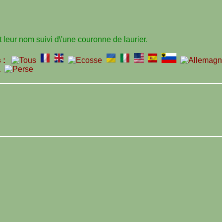
leur nom suivi d\'une couronne de laurier.
s :