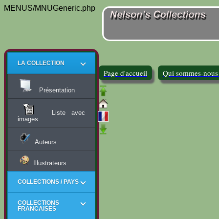
MENUS/MNUGeneric.php
LA COLLECTION
Page d'accueil
Qui sommes-nous
Présentation
Liste avec
images
Auteurs
Illustrateurs
COLLECTIONS / PAYS
COLLECTIONS
FRANCAISES