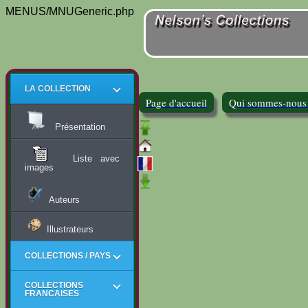
MENUS/MNUGeneric.php
LA COLLECTION
Page d'accueil
Qui sommes-nous
Présentation
Liste avec
images
Auteurs
Illustrateurs
COLLECTIONS / PAYS
COLLECTIONS
FRANCAISES