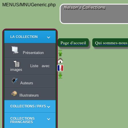
MENUS/MNUGeneric.php
LA COLLECTION
Page d'accueil
Qui sommes-nous
Présentation
Liste avec
images
Auteurs
Illustrateurs
COLLECTIONS / PAYS
COLLECTIONS
FRANCAISES