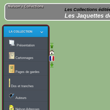
Les Collections édité
Les Jaquettes d
LA COLLECTION
Présentation
Cartonnages
Pages de gardes
Dos et tranches
Auteurs
Nelson Adresses