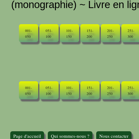
(monographie) ~ Livre en ligne
001-
051-
101-
151-
201-
251-
050
100
150
200
250
300
001-
051-
101-
151-
201-
251-
050
100
150
200
250
300
Page d'accueil
Qui sommes-nous ?
Nous contacter