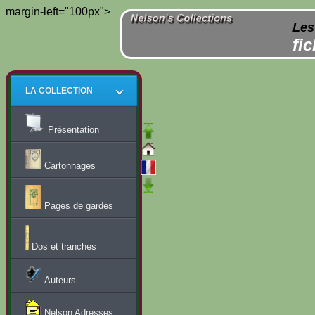
margin-left="100px">
Les
fi
LA COLLECTION
Présentation
Cartonnages
Pages de gardes
Dos et tranches
Auteurs
Nelson Adresses