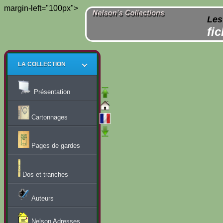
margin-left="100px">
Les
fi
LA COLLECTION
Présentation
Cartonnages
Pages de gardes
Dos et tranches
Auteurs
Nelson Adresses