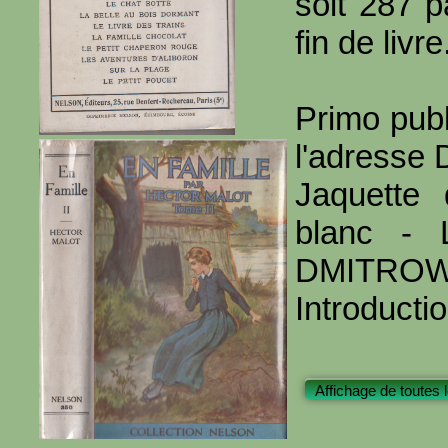
soit 287 
fin de livre
Primo publ
l'adresse
Jaquette
blanc - L
DMITROW
Introducti
Affichage de toutes 