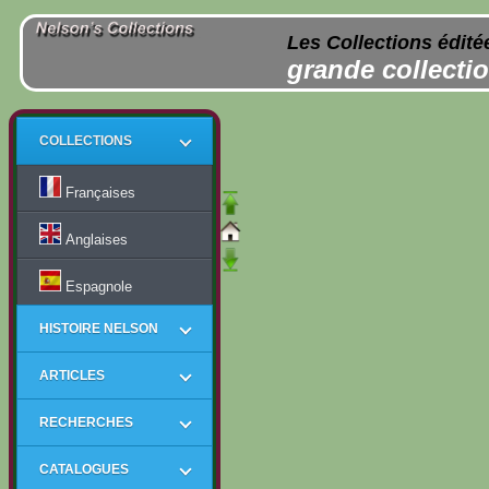
Les Collections édité
grande collectio
COLLECTIONS
Françaises
Anglaises
Espagnole
HISTOIRE NELSON
ARTICLES
RECHERCHES
CATALOGUES