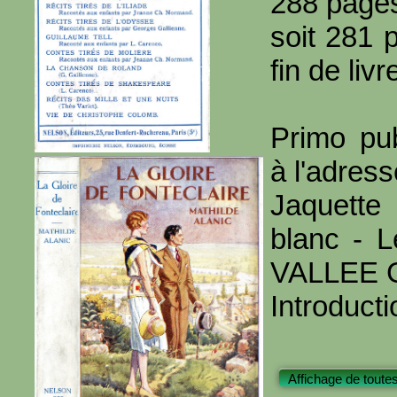
288 page
soit 281 
fin de livr
Primo pub
à l'adres
Jaquette
blanc - L
VALLEE 
Introduct
Affichage de toute