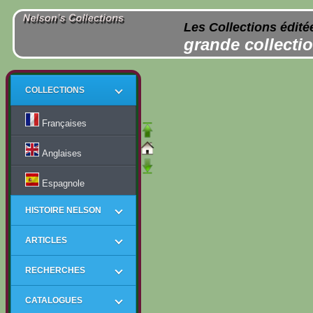
Les Collections édité
grande collectio
COLLECTIONS
Françaises
Anglaises
Espagnole
HISTOIRE NELSON
ARTICLES
RECHERCHES
CATALOGUES