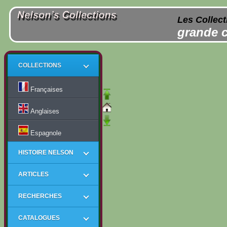
Les Collect
grande c
COLLECTIONS
Françaises
Anglaises
Espagnole
HISTOIRE NELSON
ARTICLES
RECHERCHES
CATALOGUES