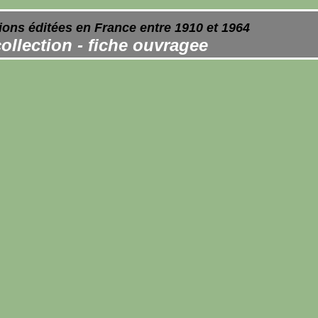
ions éditées en France entre 1910 et 1964
ollection - fiche ouvragee