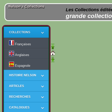
Les Collections édité
grande collectio
COLLECTIONS
Françaises
Anglaises
Espagnole
HISTOIRE NELSON
ARTICLES
RECHERCHES
CATALOGUES