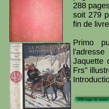
288 page
soit 279 
fin de livre
Primo pu
l'adresse
Jaquette 
Frs" illu
Introducti
Affichage de toutes