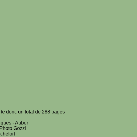
orte donc un total de 288 pages
cques - Auber
r Photo Gozzi
ochefort