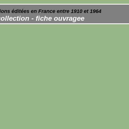
ions éditées en France entre 1910 et 1964
ollection - fiche ouvragee