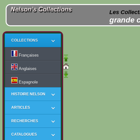
Les Collect
grande c
COLLECTIONS
Françaises
Anglaises
Espagnole
HISTOIRE NELSON
ARTICLES
RECHERCHES
CATALOGUES