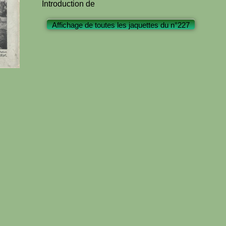
Introduction de
Affichage de toutes les jaquettes du n°227