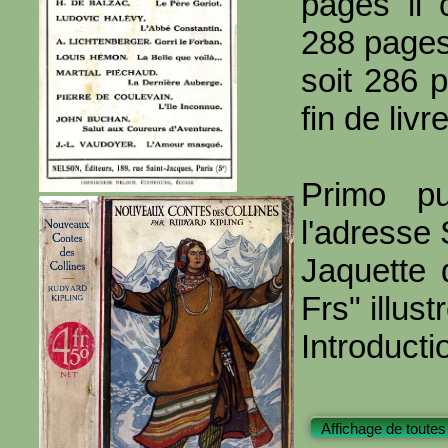
pages il 
288 page
soit 286 
fin de livre
Primo pu
l'adresse
Jaquette 
Frs" illu
Introducti
Affichage de toutes