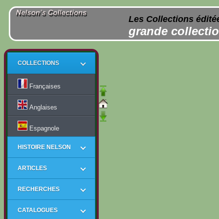
Les Collections édité
grande collectio
COLLECTIONS
Françaises
Anglaises
Espagnole
HISTOIRE NELSON
ARTICLES
RECHERCHES
CATALOGUES