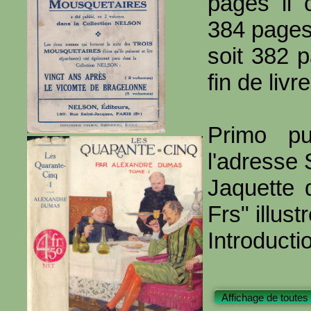
pages il 
384 page
soit 382 
fin de livre
Primo pu
l'adresse 
Jaquette 
Frs" illu
Introducti
Affichage de toutes