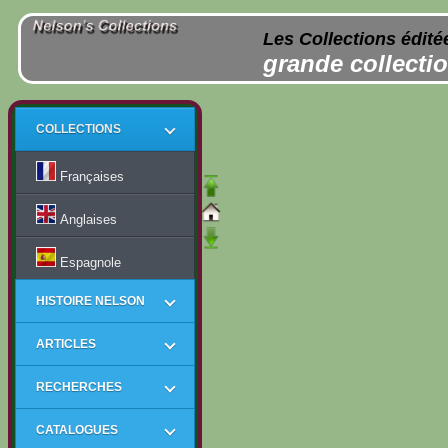
Les Collections édité
grande collectio
COLLECTIONS
Françaises
Anglaises
Espagnole
HISTOIRE NELSON
ARTICLES
RECHERCHES
CATALOGUES