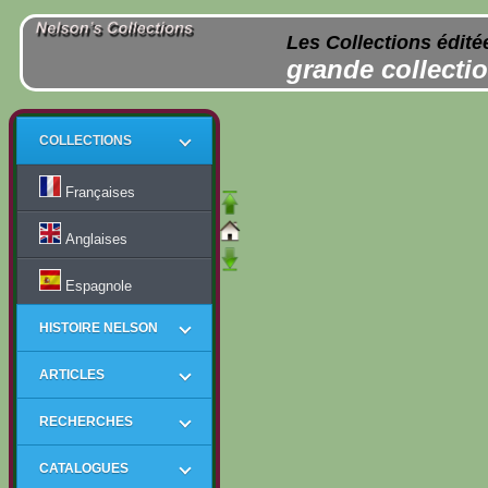
Les Collections édité
grande collectio
COLLECTIONS
Françaises
Anglaises
Espagnole
HISTOIRE NELSON
ARTICLES
RECHERCHES
CATALOGUES