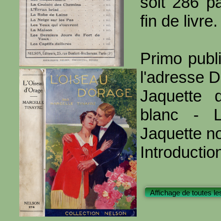
soit 286 p
fin de livre.
Primo publ
l'adresse 
Jaquette 
blanc - Le
Jaquette n
Introductio
Affichage de toutes le