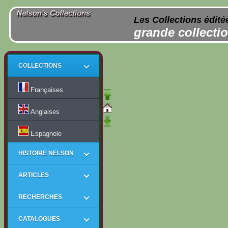
Les Collections édité
grande collectio
COLLECTIONS
Françaises
Anglaises
Espagnole
HISTOIRE NELSON
ARTICLES
RECHERCHES
CATALOGUES