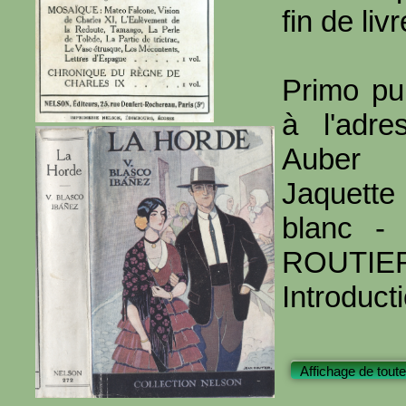
fin de livr
Primo pu
à l'adr
Auber
Jaquette
blanc - 
ROUTIER
Introduct
Affichage de toute