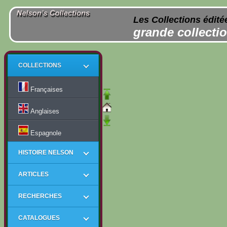
Les Collections édité
grande collectio
COLLECTIONS
Françaises
Anglaises
Espagnole
HISTOIRE NELSON
ARTICLES
RECHERCHES
CATALOGUES