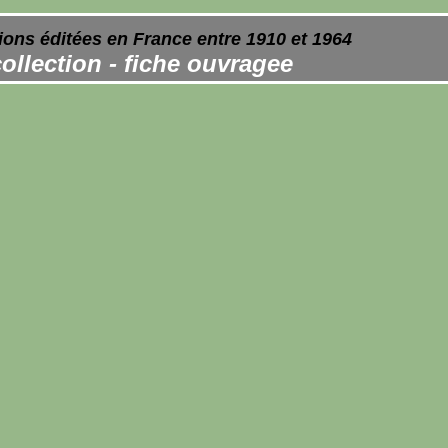
ions éditées en France entre 1910 et 1964
ollection - fiche ouvragee