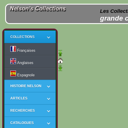
Les Collect
grande c
COLLECTIONS
Françaises
Anglaises
Espagnole
HISTOIRE NELSON
ARTICLES
RECHERCHES
CATALOGUES