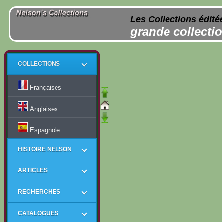
Les Collections édité
grande collectio
COLLECTIONS
Françaises
Anglaises
Espagnole
HISTOIRE NELSON
ARTICLES
RECHERCHES
CATALOGUES