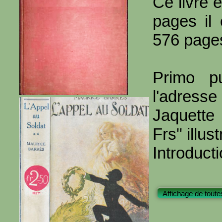
Ce livre e
pages il
576 page
Primo pu
l'adresse
Jaquette 
Frs" ill
Introduct
Affichage de toute