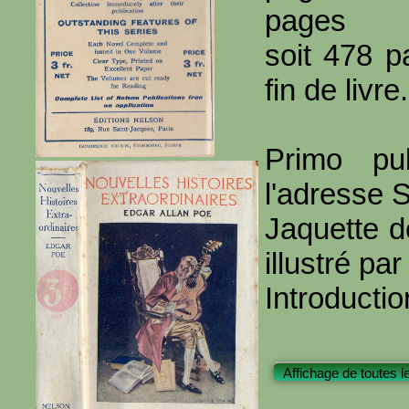
pages
soit 478 p
fin de livre.
Primo pu
l'adresse 
Jaquette d
illustré p
Introductio
Affichage de toutes l