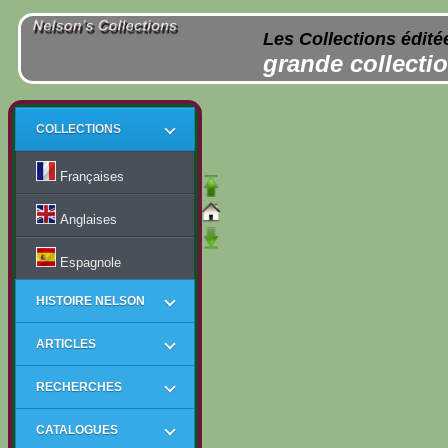
Les Collections édité
grande collectio
COLLECTIONS
Françaises
Anglaises
Espagnole
HISTOIRE NELSON
ARTICLES
RECHERCHES
CATALOGUES