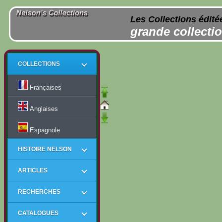
Les Collections édité
grande collectio
COLLECTIONS
Françaises
Anglaises
Espagnole
HISTOIRE NELSON
ARTICLES
RECHERCHES
CATALOGUES