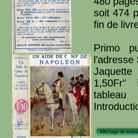
480 page
soit 474 
fin de livr
Primo pu
l'adresse
Jaquett
1,50Fr" 
tableau
Introducti
Affichage de toutes